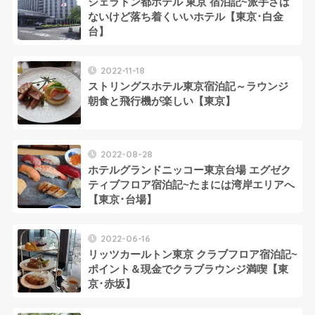
シェラトン都ホテル 東京 宿泊記~派手さは
ないけど落ち着くいいホテル【東京･白金
台】
2022-11-18
ストリングスホテル東京宿泊記～ラウンジ
朝食と飛行機が楽しい【東京】
2022-08-28
ホテルグランドニッコー東京台場 エグゼク
ティブフロア宿泊記~たまには湾岸エリアへ
【東京･台場】
2022-06-16
リッツカールトン東京 クラブフロア宿泊記~
ポイント＆現金でクラブラウンジ満喫【東
京･赤坂】