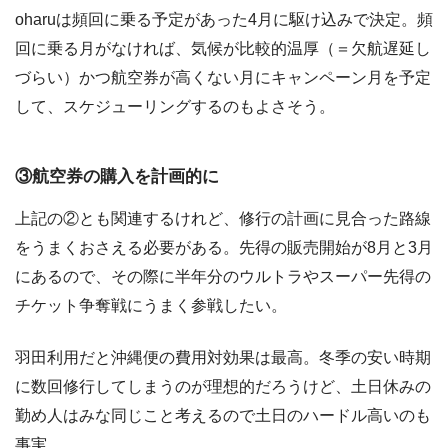
oharuは頻回に乗る予定があった4月に駆け込みで決定。頻
回に乗る月がなければ、気候が比較的温厚（＝欠航遅延し
づらい）かつ航空券が高くない月にキャンペーン月を予定
して、スケジューリングするのもよさそう。
③航空券の購入を計画的に
上記の②とも関連するけれど、修行の計画に見合った路線
をうまくおさえる必要がある。先得の販売開始が8月と3月
にあるので、その際に半年分のウルトラやスーパー先得の
チケット争奪戦にうまく参戦したい。
羽田利用だと沖縄便の費用対効果は最高。冬季の安い時期
に数回修行してしまうのが理想的だろうけど、土日休みの
勤め人はみな同じこと考えるので土日のハードル高いのも
事実。