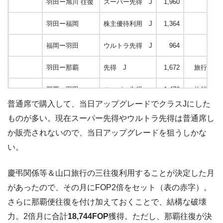
羽田ー旭川 往復
スーパー先得 J
1,960
羽田ー福岡
株主優待利用 J
1,364
福岡ー羽田
ウルトラ先得 J
964
羽田ー那覇
先得 J
1,672
旅行兼ねた修
那覇ー羽田
スーパー先得
1,476
旅行兼ねた修
普通席で購入して、当日アップグレードでクラスJにした
AY
HELーJOE 往復
安いエコノミー
112
ものが多い。現在スーパー先得やウルトラ先得は普通席し
か販売されないので、当日アップグレードを狙うしかな
CX
NRTーHKG 往復
券種 I
4,602
い。
HKGーCDG 往復
券種 I
14,892
慶弔関係等＆山口旅行の三往復利用することが決定した月
があったので、その月にFOP2倍をセット（表の赤字）。
total
50,740
さらに那覇便往復を付け加えておくことで、結構な破壊
力。2倍月に合計
18,744FOP
獲得。ただし、那覇往復が決