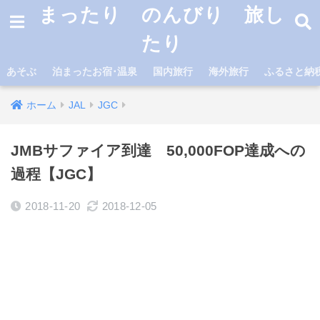
まったり のんびり 旅し
たり
あそぶ
泊まったお宿･温泉
国内旅行
海外旅行
ふるさと納
ホーム
JAL
JGC
JMBサファイア到達 50,000FOP達成への
過程【JGC】
2018-11-20
2018-12-05