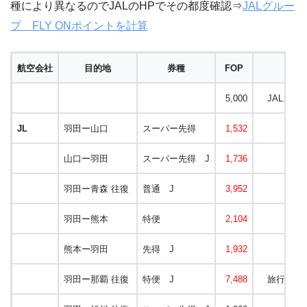
種により異なるのでJALのHPでその都度確認⇒
JALグルー
プ FLY ONポイントを計算
航空会社
目的地
券種
FOP
5,000
JALカー
JL
羽田ー山口
スーパー先得
1,532
山口ー羽田
スーパー先得 J
1,736
羽田ー青森 往復
普通 J
3,952
羽田ー熊本
特便
2,104
熊本ー羽田
先得 J
1,932
羽田ー那覇 往復
特便 J
7,488
旅行兼ねた修