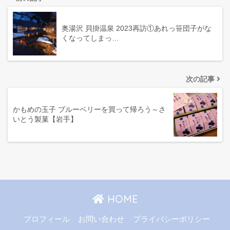
奥湯沢 貝掛温泉 2023再訪①あれっ笹団子がな
くなってしまっ…
次の記事
かもめの玉子 ブルーベリーを買って帰ろう～さ
いとう製菓【岩手】
HOME
プロフィール
お問い合わせ
プライバシーポリシー