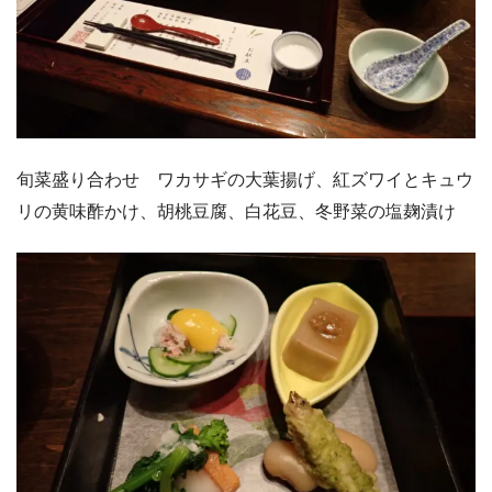
旬菜盛り合わせ ワカサギの大葉揚げ、紅ズワイとキュウ
リの黄味酢かけ、胡桃豆腐、白花豆、冬野菜の塩麹漬け