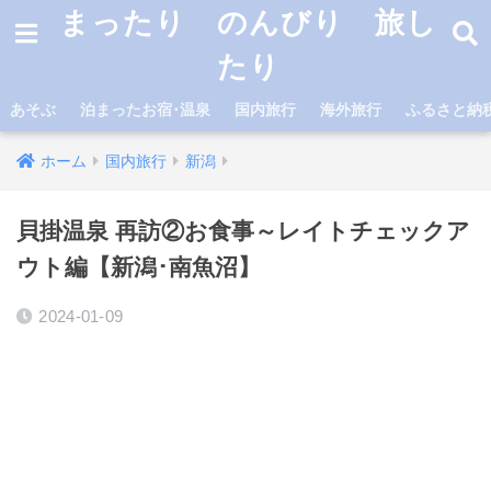
まったり のんびり 旅し
たり
あそぶ
泊まったお宿･温泉
国内旅行
海外旅行
ふるさと納
ホーム
国内旅行
新潟
貝掛温泉 再訪②お食事～レイトチェックア
ウト編【新潟･南魚沼】
2024-01-09