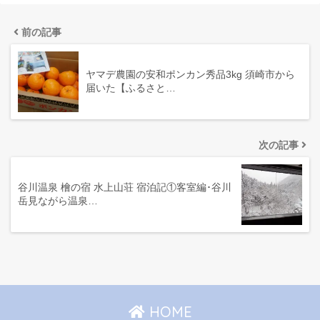
前の記事
ヤマデ農園の安和ポンカン秀品3kg 須崎市から
届いた【ふるさと…
次の記事
谷川温泉 檜の宿 水上山荘 宿泊記①客室編･谷川
岳見ながら温泉…
HOME