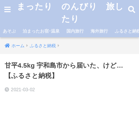
まったり のんびり 旅し
たり
あそぶ
泊まったお宿･温泉
国内旅行
海外旅行
ふるさと納
ホーム
ふるさと納税
甘平4.5kg 宇和島市から届いた、けど…
【ふるさと納税】
2021-03-02