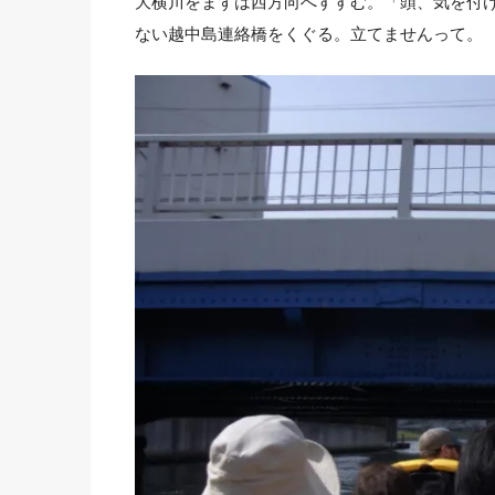
大横川をまずは西方向へすすむ。「頭、気を付
ない越中島連絡橋をくぐる。立てませんって。