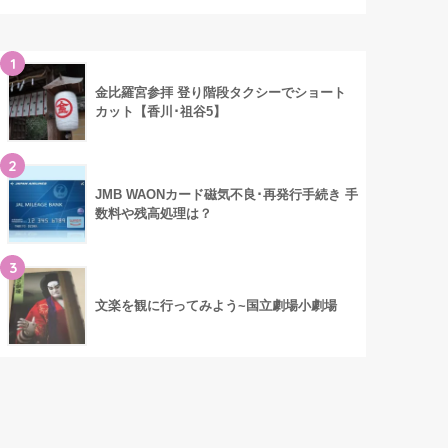
1
金比羅宮参拝 登り階段タクシーでショート
カット【香川･祖谷5】
2
JMB WAONカード磁気不良･再発行手続き 手
数料や残高処理は？
3
文楽を観に行ってみよう~国立劇場小劇場