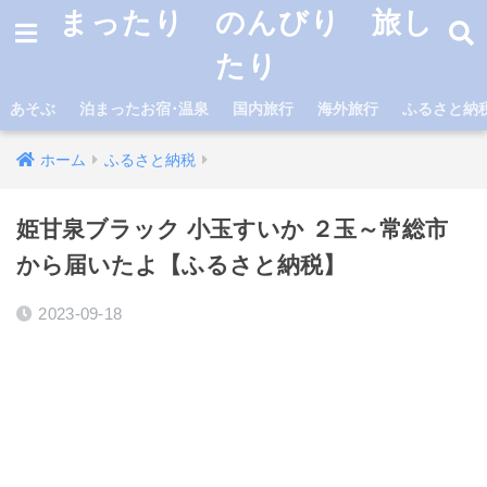
まったり のんびり 旅し
たり
あそぶ
泊まったお宿･温泉
国内旅行
海外旅行
ふるさと納
ホーム
ふるさと納税
姫甘泉ブラック 小玉すいか ２玉～常総市
から届いたよ【ふるさと納税】
2023-09-18