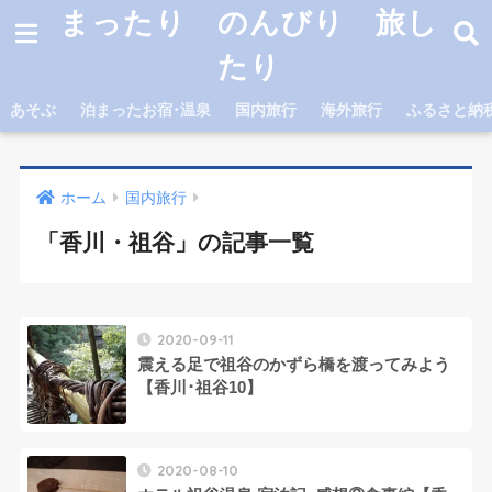
まったり のんびり 旅し
たり
あそぶ
泊まったお宿･温泉
国内旅行
海外旅行
ふるさと納
ホーム
国内旅行
「香川・祖谷」の記事一覧
2020-09-11
震える足で祖谷のかずら橋を渡ってみよう
【香川･祖谷10】
2020-08-10