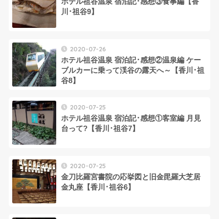
ホテル祖谷温泉 宿泊記･感想③食事編【香
川･祖谷9】
2020-07-26
ホテル祖谷温泉 宿泊記･感想②温泉編 ケー
ブルカーに乗って渓谷の露天へ～【香川･祖
谷8】
2020-07-25
ホテル祖谷温泉 宿泊記･感想①客室編 月見
台って?【香川･祖谷7】
2020-07-25
金刀比羅宮書院の応挙図と旧金毘羅大芝居
金丸座【香川･祖谷6】