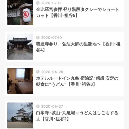
2020-07-19
金比羅宮参拝 登り階段タクシーでショート
カット【香川･祖谷5】
2020-07-10
善通寺参り 弘法大師の生誕地へ【香川･祖
谷4】
2020-06-28
ホテルルートイン丸亀 宿泊記･感想 安定の
朝食に”うどん”【香川･祖谷3】
2020-06-27
白峯寺･城山･丸亀城～うどんはしごもする
よ【香川･祖谷2】