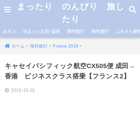
まったり のんびり 旅し
たり
あそぶ
泊まったお宿･温泉
国内旅行
海外旅行
ふるさと納
ホーム
海外旅行
France 2018
キャセイパシフィック航空CX505便 成田→
香港 ビジネスクラス搭乗【フランス2】
2018-10-01