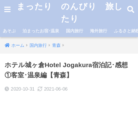
まったり のんびり 旅し
たり
あそぶ
泊まったお宿･温泉
国内旅行
海外旅行
ふるさと納
ホーム
国内旅行
青森
ホテル城ヶ倉Hotel Jogakura宿泊記･感想
①客室･温泉編【青森】
2020-10-31
2021-06-06