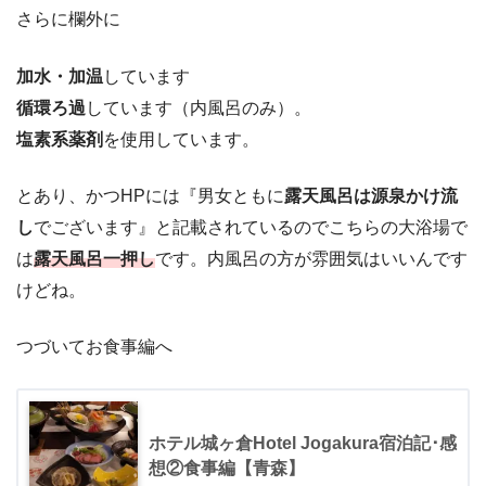
さらに欄外に
加水・加温
しています
循環ろ過
しています（内風呂のみ）。
塩素系薬剤
を使用しています。
とあり、かつHPには『男女ともに
露天風呂は源泉かけ流
し
でございます』と記載されているのでこちらの大浴場で
は
露天風呂一押し
です。内風呂の方が雰囲気はいいんです
けどね。
つづいてお食事編へ
ホテル城ヶ倉Hotel Jogakura宿泊記･感
想②食事編【青森】