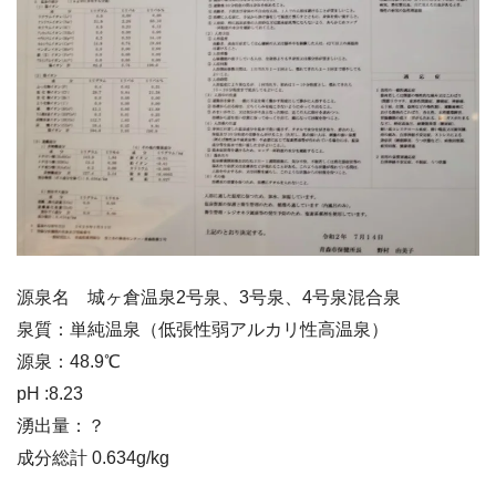
源泉名 城ヶ倉温泉2号泉、3号泉、4号泉混合泉
泉質：単純温泉（低張性弱アルカリ性高温泉）
源泉：48.9℃
pH :8.23
湧出量：？
成分総計 0.634g/kg