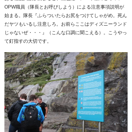
OPW職員（隊長とお呼びしよう）による注意事項説明が
始まる。隊長『ふらついたらお尻をつけてしゃがめ。死ん
だヤツもいるし注意しろ。お前らここはディズニーランド
じゃないぜ・・・』（こんな口調に聞こえる）。こうやっ
て釘指すの大切です。