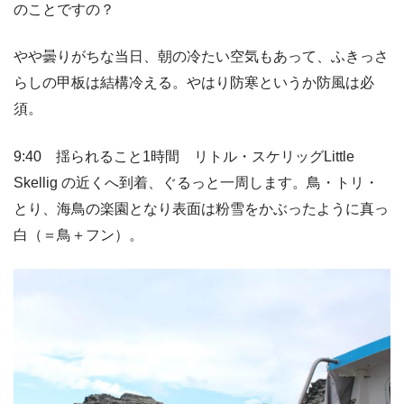
のことですの？
やや曇りがちな当日、朝の冷たい空気もあって、ふきっさ
らしの甲板は結構冷える。やはり防寒というか防風は必
須。
9:40 揺られること1時間 リトル・スケリッグLittle
Skellig の近くへ到着、ぐるっと一周します。鳥・トリ・
とり、海鳥の楽園となり表面は粉雪をかぶったように真っ
白（＝鳥＋フン）。