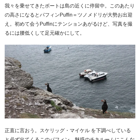
我々を乗せてきたボートは島の近くに停留中。このあたり
の高さになるとパフィンPuffin＝ツノメドリが大勢お出迎
え。初めて会うPuffinにテンションあがるけど、写真を撮
るには腰低くして足元確かにして。
正直に言おう。スケリッグ・マイケル を下調べしている
と必ず出てくるこのパフィン、魅惑のチキルームにこんな