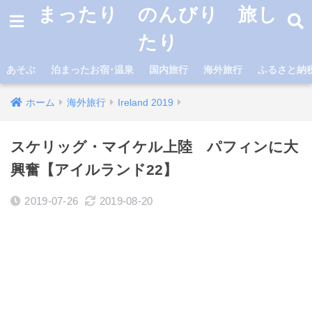
まったり のんびり 旅し
たり
あそぶ
泊まったお宿･温泉
国内旅行
海外旅行
ふるさと納
ホーム
海外旅行
Ireland 2019
スケリッグ・マイケル上陸 パフィンに大
興奮【アイルランド22】
2019-07-26
2019-08-20