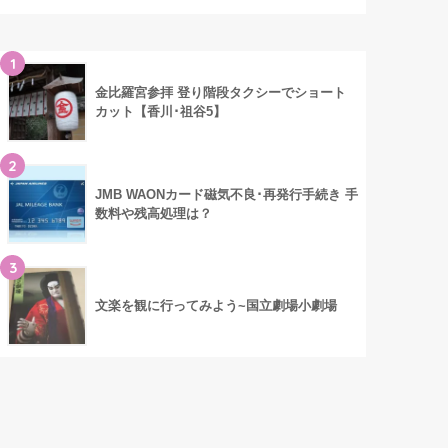
1
金比羅宮参拝 登り階段タクシーでショート
カット【香川･祖谷5】
2
JMB WAONカード磁気不良･再発行手続き 手
数料や残高処理は？
3
文楽を観に行ってみよう~国立劇場小劇場