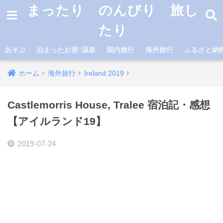
まったり のんびり 旅し
たり
あそぶ
泊まったお宿･温泉
国内旅行
海外旅行
ふるさと納
ホーム
海外旅行
Ireland 2019
Castlemorris House, Tralee 宿泊記・感想
【アイルランド19】
2019-07-24