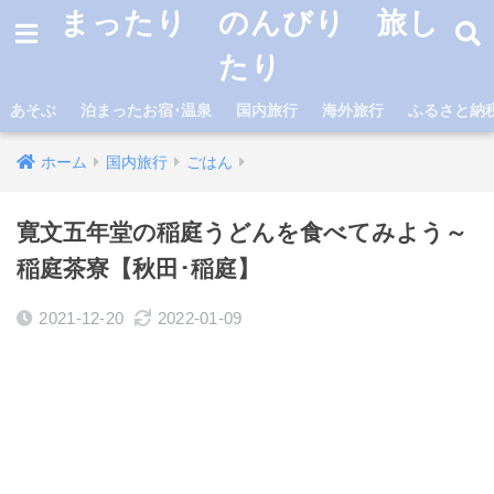
まったり のんびり 旅し
たり
あそぶ
泊まったお宿･温泉
国内旅行
海外旅行
ふるさと納
ホーム
国内旅行
ごはん
寛文五年堂の稲庭うどんを食べてみよう～
稲庭茶寮【秋田･稲庭】
2021-12-20
2022-01-09