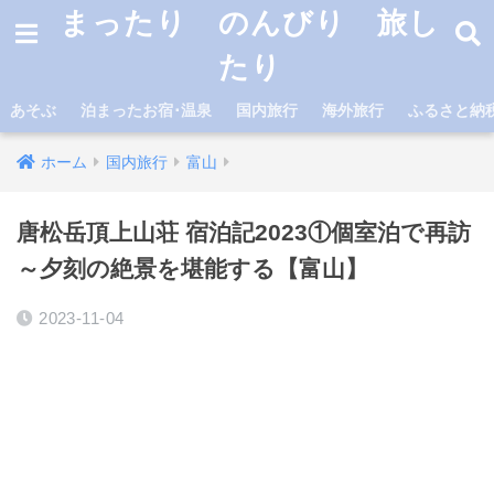
まったり のんびり 旅し
たり
あそぶ
泊まったお宿･温泉
国内旅行
海外旅行
ふるさと納
ホーム
国内旅行
富山
唐松岳頂上山荘 宿泊記2023①個室泊で再訪
～夕刻の絶景を堪能する【富山】
2023-11-04