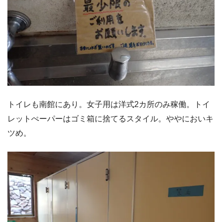
トイレも南館にあり。女子用は洋式2カ所のみ稼働。トイ
レットぺーパーはゴミ箱に捨てるスタイル。ややにおいキ
ツめ。