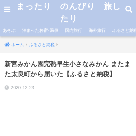
まったり のんびり 旅し
たり
あそぶ
泊まったお宿･温泉
国内旅行
海外旅行
ふるさと納
ホーム
ふるさと納税
新宮みかん園完熟早生小さなみかん またま
た太良町から届いた【ふるさと納税】
2020-12-23