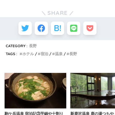
SHARE
CATEGORY :
長野
TAGS :
ホテル
宿泊
温泉
長野
駒ケ岳温泉 宿泊記③芋鍋や十割り
新鹿沢温泉 鹿の湯つちや