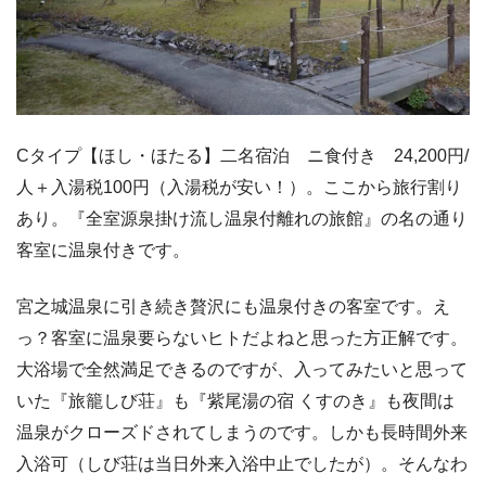
Cタイプ【ほし・ほたる】二名宿泊 ニ食付き 24,200円/
人＋入湯税100円（入湯税が安い！）。ここから旅行割り
あり。『全室源泉掛け流し温泉付離れの旅館』の名の通り
客室に温泉付きです。
宮之城温泉に引き続き贅沢にも温泉付きの客室です。え
っ？客室に温泉要らないヒトだよねと思った方正解です。
大浴場で全然満足できるのですが、入ってみたいと思って
いた『旅籠しび荘』も『紫尾湯の宿 くすのき』も夜間は
温泉がクローズドされてしまうのです。しかも長時間外来
入浴可（しび荘は当日外来入浴中止でしたが）。そんなわ