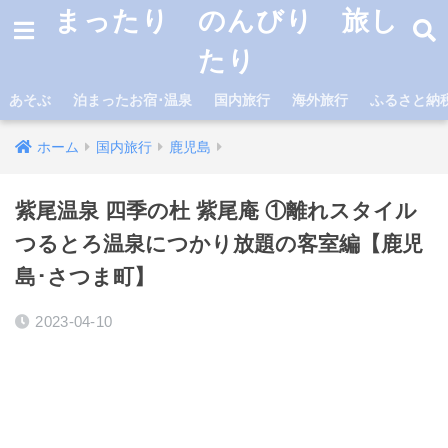
まったり のんびり 旅し
たり
あそぶ
泊まったお宿･温泉
国内旅行
海外旅行
ふるさと納
ホーム
国内旅行
鹿児島
紫尾温泉 四季の杜 紫尾庵 ①離れスタイル
つるとろ温泉につかり放題の客室編【鹿児
島･さつま町】
2023-04-10