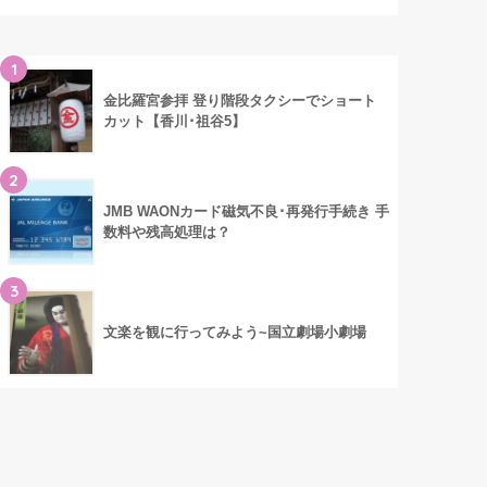
1
金比羅宮参拝 登り階段タクシーでショート
カット【香川･祖谷5】
2
JMB WAONカード磁気不良･再発行手続き 手
数料や残高処理は？
3
文楽を観に行ってみよう~国立劇場小劇場