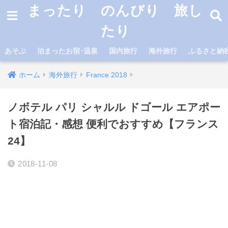
まったり のんびり 旅し
たり
あそぶ
泊まったお宿･温泉
国内旅行
海外旅行
ふるさと納
ホーム
海外旅行
France 2018
ノボテル パリ シャルル ドゴール エアポー
ト宿泊記・感想 便利でおすすめ【フランス
24】
2018-11-08