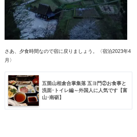
さあ、夕食時間なので宿に戻りましょう。〈宿泊2023年4
月〉
五箇山相倉合掌集落 五ヨ門②お食事と
洗面･トイレ編～外国人に人気です【富
山･南砺】