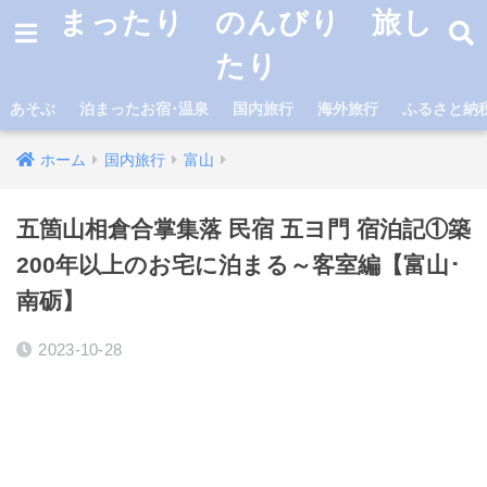
まったり のんびり 旅し
たり
あそぶ
泊まったお宿･温泉
国内旅行
海外旅行
ふるさと納
ホーム
国内旅行
富山
五箇山相倉合掌集落 民宿 五ヨ門 宿泊記①築
200年以上のお宅に泊まる～客室編【富山･
南砺】
2023-10-28