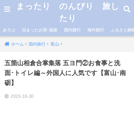
まったり のんびり 旅し
たり
あそぶ
泊まったお宿･温泉
国内旅行
海外旅行
ふるさと納
ホーム
国内旅行
富山
五箇山相倉合掌集落 五ヨ門②お食事と洗
面･トイレ編～外国人に人気です【富山･南
砺】
2023-10-30