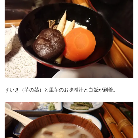
ずいき（芋の茎）と里芋のお味噌汁と白飯が到着。