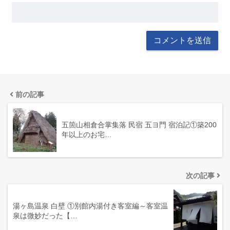
前の記事
五箇山相倉合掌集落 民宿 五ヨ門 宿泊記①築200
年以上のお宅…
次の記事
湯ヶ島温泉 白壁 ①別館内湯付き客室編～客室温
泉は微妙だった【…