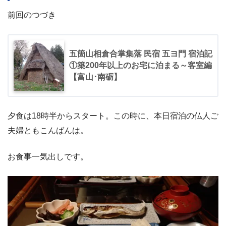
前回のつづき
五箇山相倉合掌集落 民宿 五ヨ門 宿泊記
①築200年以上のお宅に泊まる～客室編
【富山･南砺】
夕食は18時半からスタート。この時に、本日宿泊の仏人ご
夫婦ともこんばんは。
お食事一気出しです。