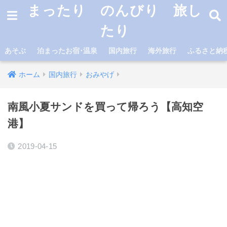
まったり のんびり 旅し
たり
あそぶ
泊まったお宿･温泉
国内旅行
海外旅行
ふるさと納
ホーム
国内旅行
おみやげ
南風小夏サンドを買って帰ろう【高知空
港】
2019-04-15