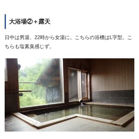
大浴場②＋露天
日中は男湯、22時から女湯に。こちらの浴槽はL字型。こ
ちらも塩素臭感じず。