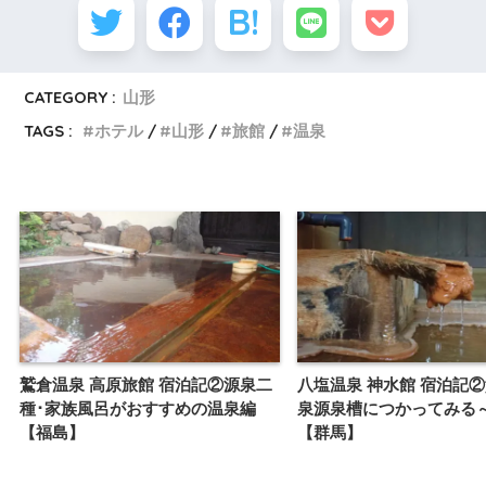
CATEGORY :
山形
TAGS :
ホテル
山形
旅館
温泉
鷲倉温泉 高原旅館 宿泊記②源泉二
八塩温泉 神水館 宿泊記
種･家族風呂がおすすめの温泉編
泉源泉槽につかってみる
【福島】
【群馬】