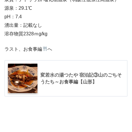
源泉：29.1℃
pH：7.4
湧出量：記載なし
溶存物質2328ｍg/kg
ラスト、お食事編
へ
変若水の湯つたや 宿泊記③山のごちそ
うたち～お食事編【山形】