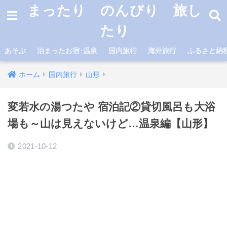
まったり のんびり 旅し
たり
あそぶ
泊まったお宿･温泉
国内旅行
海外旅行
ふるさと納
ホーム
国内旅行
山形
変若水の湯つたや 宿泊記②貸切風呂も大浴
場も～山は見えないけど…温泉編【山形】
2021-10-12