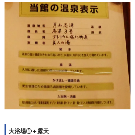
大浴場①＋露天